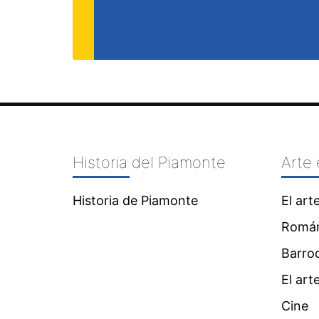
Historia del Piamonte
Arte
Historia de Piamonte
El art
Román
Barro
El ar
Cine