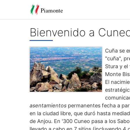
Piamonte
Bienvenido a Cune
Cuña se e
"cuña", pr
Stura y el
Monte Bis
El nacimie
estratégic
comunicac
asentamientos
permanentes fecha a parti
en la ciudad libre, que duró hasta media
de Anjou. En '300 Cuneo pasa a los Saboy
llevado a cabo en 7 sitios (incluyendo 4 