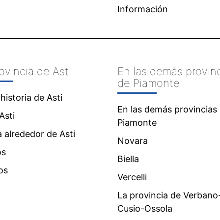
Información
ovincia de Asti
En las demás provin
de Piamonte
historia de Asti
En las demás provincias
Asti
Piamonte
a alrededor de Asti
Novara
os
Biella
os
Vercelli
La provincia de Verbano
Cusio-Ossola